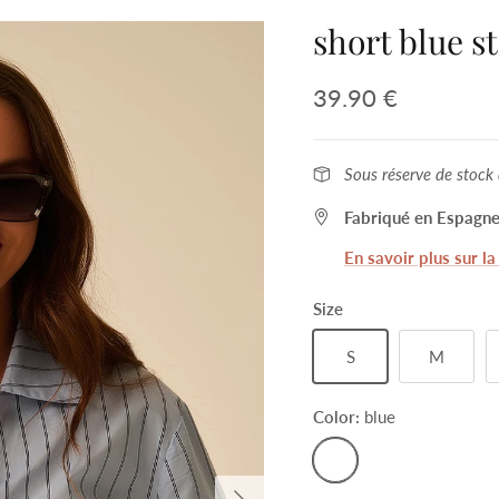
short blue s
39.90 €
Sous réserve de stock 
Fabriqué en Espagne
En savoir plus sur l
Size
S
M
Color:
blue
blue
Next