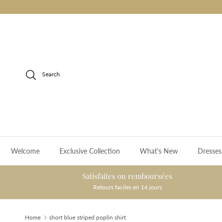
Skip to content
Search
Welcome
Exclusive Collection
What's New
Dresses
Satisfaites ou remboursées
Retours faciles en 14 jours
Home
short blue striped poplin shirt