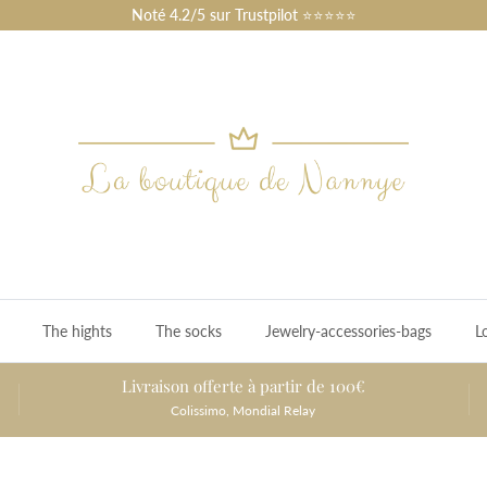
Noté 4.2/5 sur Trustpilot ⭐⭐⭐⭐⭐
The hights
The socks
Jewelry-accessories-bags
L
Livraison offerte à partir de 100€
Colissimo, Mondial Relay