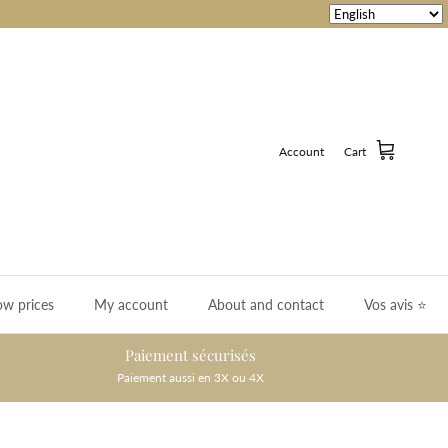
Account
Cart
ow prices
My account
About and contact
Vos avis ⭐️
Paiement sécurisés
Paiement aussi en 3X ou 4X