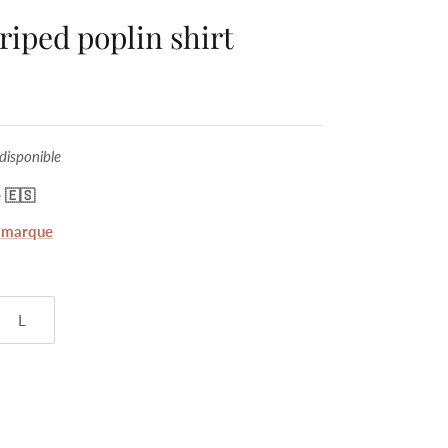
triped poplin shirt
disponible
 🇪🇸
a marque
L