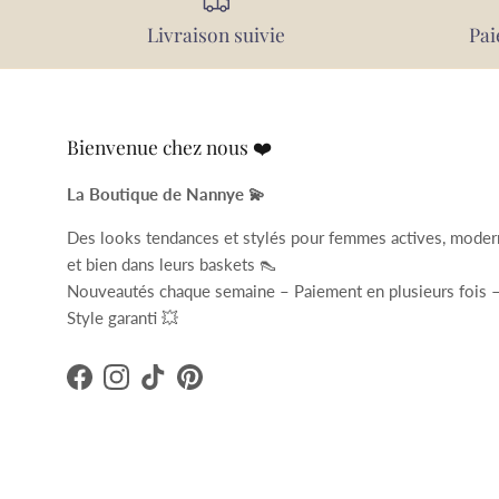
Livraison suivie
Pai
Bienvenue chez nous ❤️
La Boutique de Nannye 💫
Des looks tendances et stylés pour femmes actives, mode
et bien dans leurs baskets 👠
Nouveautés chaque semaine – Paiement en plusieurs fois 
Style garanti 💥
Facebook
Instagram
TikTok
Pinterest