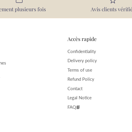
ement plusieurs fois
Avis clients vérifi
Accès rapide
Confidentiality
Delivery policy
rnes
Terms of use
–
Refund Policy
Contact
Legal Notice
FAQ📙