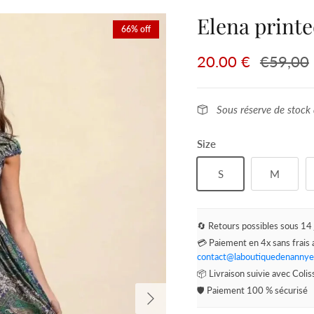
Elena printe
66% off
20.00 €
€59,00
Sous réserve de stock 
Size
S
M
🔄 Retours possibles sous 14 
💳 Paiement en 4x sans frais 
contact@laboutiquedenannye
📦 Livraison suivie avec Coli
Next
🛡️ Paiement 100 % sécurisé