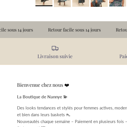
 14 jours
Retour facile sous 14 jours
Retour facile 
Livraison suivie
Pai
Bienvenue chez nous ❤️
La Boutique de Nannye 💫
Des looks tendances et stylés pour femmes actives, mode
et bien dans leurs baskets 👠
Nouveautés chaque semaine – Paiement en plusieurs fois 