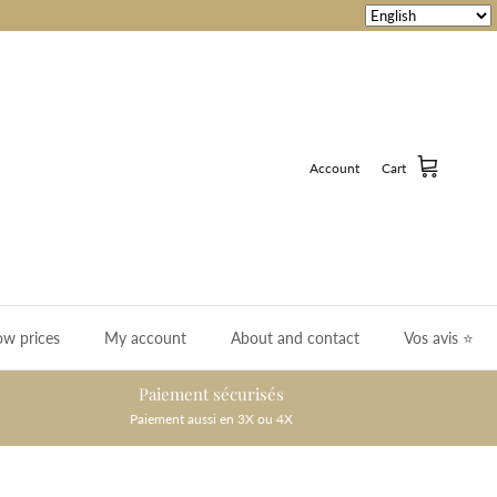
Account
Cart
ow prices
My account
About and contact
Vos avis ⭐️
Paiement sécurisés
Paiement aussi en 3X ou 4X