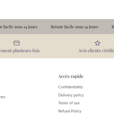
sous 14 jours
Retour facile sous 14 jours
Retour fac
ement plusieurs fois
Avis clients vérifi
Accès rapide
Confidentiality
Delivery policy
rnes
Terms of use
–
Refund Policy