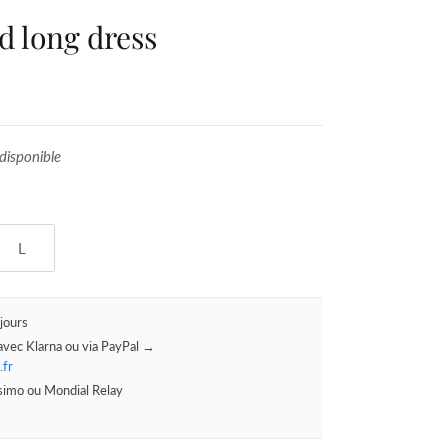
d long dress
disponible
L
jours
avec Klarna ou via PayPal →
.fr
ssimo ou Mondial Relay