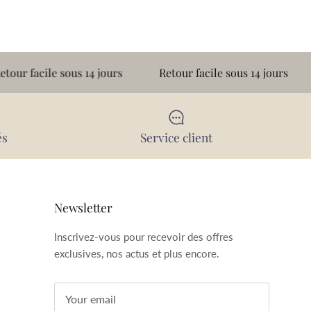
ile sous 14 jours
Retour facile sous 14 jours
Retou
és
Service client
Newsletter
Inscrivez-vous pour recevoir des offres
exclusives, nos actus et plus encore.