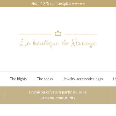
Noté 4.2/5 sur Trustpilot ⭐⭐⭐⭐⭐
The hights
The socks
Jewelry-accessories-bags
L
Livraison offerte à partir de 100€
Colissimo, Mondial Relay