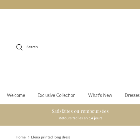
Skip to content
Search
Welcome
Exclusive Collection
What's New
Dresses
Satisfaites ou remboursées
Retours faciles en 14 jours
Home
Elena printed long dress