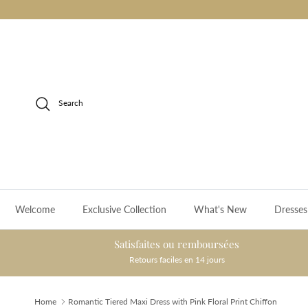
Skip to content
Search
Welcome
Exclusive Collection
What's New
Dresses
Satisfaites ou remboursées
Retours faciles en 14 jours
Home
Romantic Tiered Maxi Dress with Pink Floral Print Chiffon