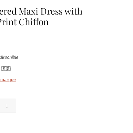
ered Maxi Dress with
Print Chiffon
disponible
 🇪🇸
a marque
L