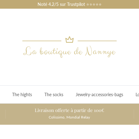
Noté 4.2/5 sur Trustpilot ⭐⭐⭐⭐⭐
The hights
The socks
Jewelry-accessories-bags
L
Livraison offerte à partir de 100€
Colissimo, Mondial Relay