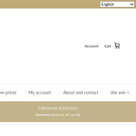
Account
Cart
ow prices
My account
About and contact
Vos avis ⭐️
Paiement sécurisés
Paiement aussi en 3X ou 4X