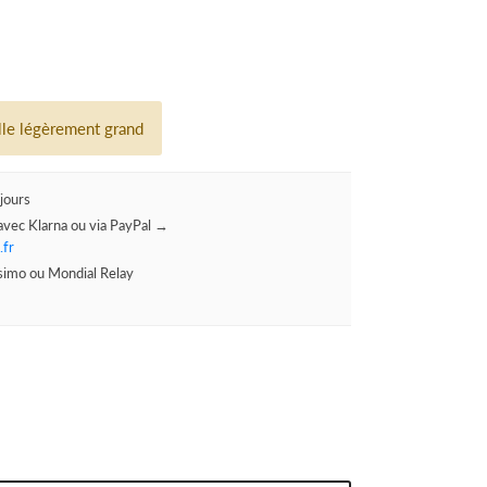
ille légèrement grand
jours
avec Klarna ou via PayPal →
.fr
ssimo ou Mondial Relay