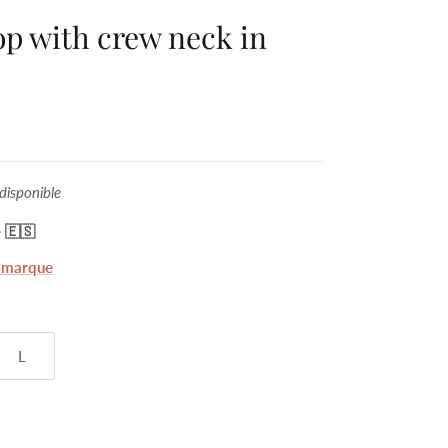
top with crew neck in
disponible
 🇪🇸
a marque
L