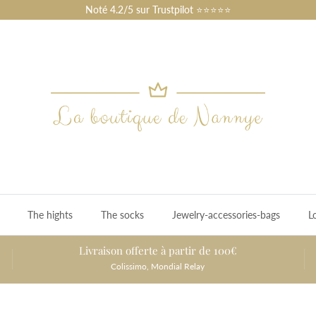
Noté 4.2/5 sur Trustpilot ⭐⭐⭐⭐⭐
The hights
The socks
Jewelry-accessories-bags
L
Livraison offerte à partir de 100€
Colissimo, Mondial Relay