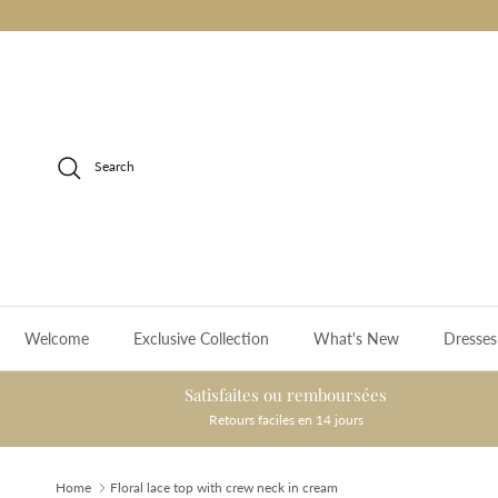
Skip to content
Search
Welcome
Exclusive Collection
What's New
Dresses
Satisfaites ou remboursées
Retours faciles en 14 jours
Home
Floral lace top with crew neck in cream