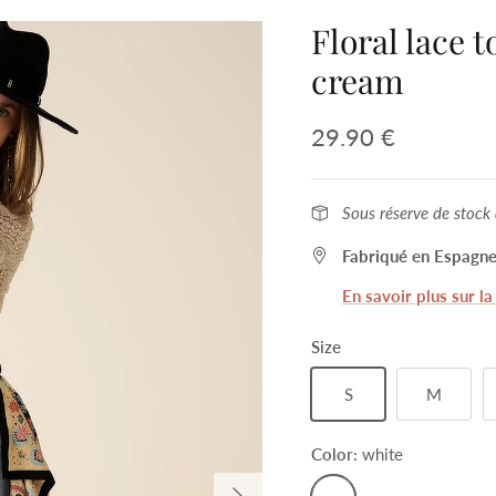
Floral lace 
cream
29.90 €
Sous réserve de stock 
Fabriqué en Espagne
En savoir plus sur l
Size
S
M
Color:
white
white
Next