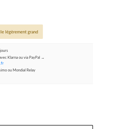
ille légèrement grand
jours
avec Klarna ou via PayPal →
.fr
ssimo ou Mondial Relay