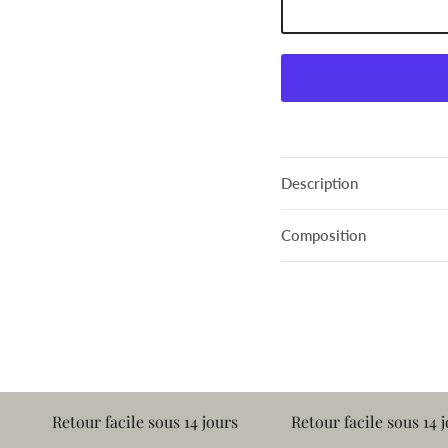
Description
Composition
etour facile sous 14 jours
Retour facile sous 14 jours