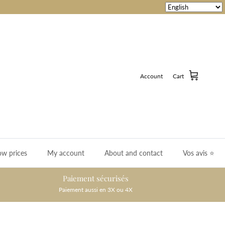
Account
Cart
ow prices
My account
About and contact
Vos avis ⭐️
Paiement sécurisés
Paiement aussi en 3X ou 4X