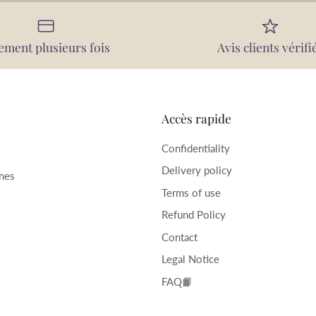
ement plusieurs fois
Avis clients vérifi
Accès rapide
Confidentiality
Delivery policy
rnes
Terms of use
–
Refund Policy
Contact
Legal Notice
FAQ📙